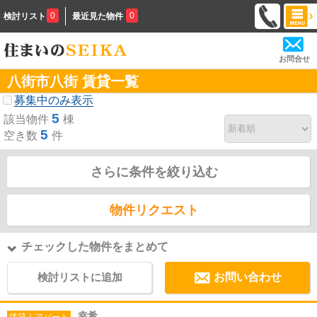
0
0
検討リスト
最近見た物件
お問合せ
八街市八街 賃貸一覧
募集中のみ表示
5
該当物件
棟
5
空き数
件
さらに条件を絞り込む
物件リクエスト
チェックした物件をまとめて
検討リストに追加
お問い合わせ
幸希
賃貸｜アパート