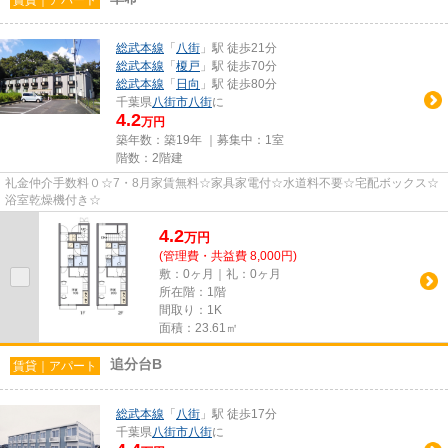
総武本線
「
八街
」駅 徒歩21分
総武本線
「
榎戸
」駅 徒歩70分
総武本線
「
日向
」駅 徒歩80分
千葉県
八街市
八街
に
4.2
万円
築年数：築19年 ｜募集中：
1室
階数：2階建
礼金仲介手数料０☆7・8月家賃無料☆家具家電付☆水道料不要☆宅配ボックス☆
浴室乾燥機付き☆
4.2
万
円
(管理費・共益費 8,000円)
敷：0ヶ月｜礼：0ヶ月
所在階：1階
間取り：1K
面積：23.61㎡
追分台B
賃貸｜アパート
総武本線
「
八街
」駅 徒歩17分
千葉県
八街市
八街
に