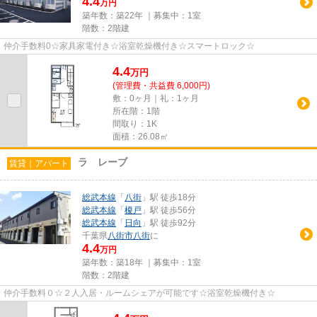
4.4
万円
築年数：築22年 ｜募集中：
1室
階数：2階建
仲介手数料0☆家具家電付き☆浴室乾燥機付き☆スマートロック☆
4.4
万
円
(管理費・共益費 6,000円)
敷：0ヶ月｜礼：1ヶ月
所在階：1階
間取り：1K
面積：26.08㎡
ラ レーブ
賃貸｜アパート
総武本線
「
八街
」駅 徒歩18分
総武本線
「
榎戸
」駅 徒歩56分
総武本線
「
日向
」駅 徒歩92分
千葉県
八街市
八街
に
4.4
万円
築年数：築18年 ｜募集中：
1室
階数：2階建
仲介手数料０☆２人入居・ルームシェアが可能です☆浴室乾燥機付き☆