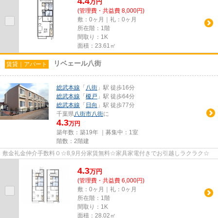
4.4
万
円
(管理費・共益費 8,000円)
敷：0ヶ月｜礼：0ヶ月
所在階：1階
間取り：1K
面積：23.61㎡
リベェール八街
賃貸｜アパート
総武本線
「
八街
」駅 徒歩16分
総武本線
「
榎戸
」駅 徒歩64分
総武本線
「
日向
」駅 徒歩77分
千葉県
八街市
八街
に
4.3
万円
築年数：築19年 ｜募集中：
1室
階数：2階建
敷金礼金仲介手数料０☆8,9月分家賃無料☆家具家電付きでお引越しラクラク☆
4.3
万
円
(管理費・共益費 6,000円)
敷：0ヶ月｜礼：0ヶ月
所在階：1階
間取り：1K
面積：28.02㎡