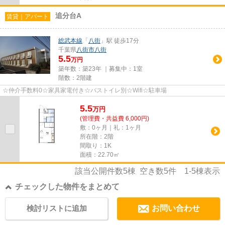
追分台A
賃貸｜アパート
総武本線
「
八街
」駅 徒歩17分
千葉県
八街市
八街
5.5
万円
築年数：築23年 ｜募集中：
1室
階数：2階建
☆仲介手数料0☆家具家電付き☆バストイレ別☆Wifi☆駐車場
5.5
万
円
(管理費・共益費 6,000円)
敷：0ヶ月｜礼：1ヶ月
所在階：2階
間取り：1K
面積：22.70㎡
該当公開件数
5
棟 空き数
5
件
1-5
棟表示
チェックした物件をまとめて
検討リストに追加
お問い合わせ