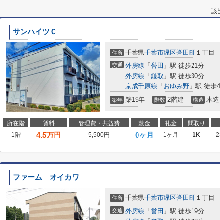
該
サンハイツＣ
千葉県
千葉市緑区
誉田町
１丁目
住所
交通
外房線
「
誉田
」駅 徒歩21分
外房線
「
鎌取
」駅 徒歩30分
京成千原線
「
おゆみ野
」駅 徒歩4
築19年
2階建
木造
築年
階数
構造
所在階
賃料
管理費・共益費
敷金
礼金
間取り
4.5
万円
0ヶ月
1階
5,500円
1ヶ月
1K
2
ファーム オイカワ
千葉県
千葉市緑区
誉田町
１丁目
住所
交通
外房線
「
誉田
」駅 徒歩19分