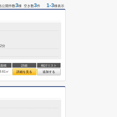
3
3
1-3
当公開件数
棟 空き数
件
棟表示
2分
面積
詳細
検討リスト
3.61㎡
詳細を見る
追加する