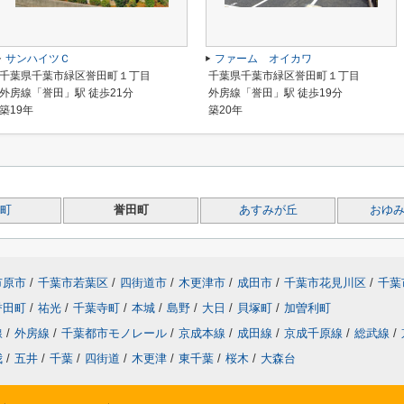
サンハイツＣ
ファーム オイカワ
千葉県千葉市緑区誉田町１丁目
千葉県千葉市緑区誉田町１丁目
外房線「誉田」駅 徒歩21分
外房線「誉田」駅 徒歩19分
築19年
築20年
町
誉田町
あすみが丘
おゆ
市原市
/
千葉市若葉区
/
四街道市
/
木更津市
/
成田市
/
千葉市花見川区
/
千葉
誉田町
/
祐光
/
千葉寺町
/
本城
/
島野
/
大日
/
貝塚町
/
加曽利町
線
/
外房線
/
千葉都市モノレール
/
京成本線
/
成田線
/
京成千原線
/
総武線
/
我
/
五井
/
千葉
/
四街道
/
木更津
/
東千葉
/
桜木
/
大森台