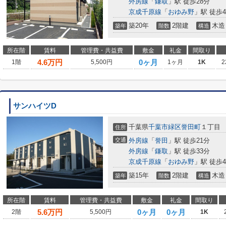
外房線
「
鎌取
」駅 徒歩28分
京成千原線
「
おゆみ野
」駅 徒歩4
築20年
2階建
木造
築年
階数
構造
所在階
賃料
管理費・共益費
敷金
礼金
間取り
4.6
万円
0ヶ月
1階
5,500円
1ヶ月
1K
2
サンハイツD
千葉県
千葉市緑区
誉田町
１丁目
住所
交通
外房線
「
誉田
」駅 徒歩21分
外房線
「
鎌取
」駅 徒歩33分
京成千原線
「
おゆみ野
」駅 徒歩4
築15年
2階建
木造
築年
階数
構造
所在階
賃料
管理費・共益費
敷金
礼金
間取り
5.6
万円
0ヶ月
0ヶ月
2階
5,500円
1K