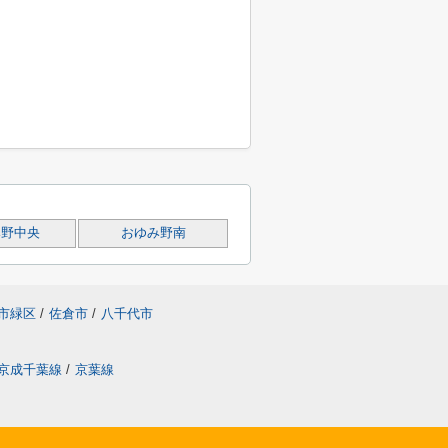
み野中央
おゆみ野南
市緑区
/
佐倉市
/
八千代市
京成千葉線
/
京葉線