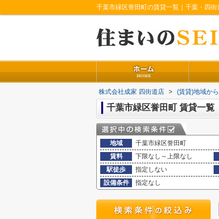
千葉市緑区誉田町の賃貸一覧｜千葉・四街
株式会社成家 四街道店
>
(賃貸)地域か
千葉市緑区誉田町 賃貸一覧
地域
千葉市緑区誉田町
賃料
下限なし～上限なし
駅徒歩
指定しない
設備条件
指定なし