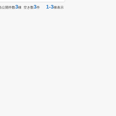
3
3
1-3
当公開件数
棟 空き数
件
棟表示