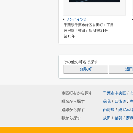
サンハイツD
千葉県千葉市緑区誉田町１丁目
外房線「誉田」駅 徒歩21分
築15年
その他の町名で探す
鎌取町
辺田
市区町村から探す
千葉市中央区
/
町名から探す
蘇我
/
四街道
/
路線から探す
内房線
/
総武本
駅から探す
成田
/
都賀
/
蘇