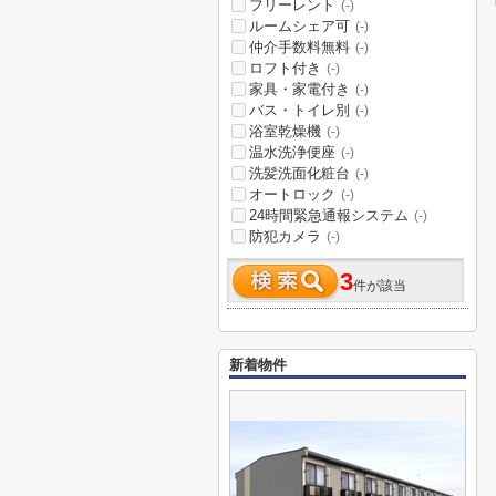
フリーレント
(-)
ルームシェア可
(-)
仲介手数料無料
(-)
ロフト付き
(-)
家具・家電付き
(-)
バス・トイレ別
(-)
浴室乾燥機
(-)
温水洗浄便座
(-)
洗髪洗面化粧台
(-)
オートロック
(-)
24時間緊急通報システム
(-)
防犯カメラ
(-)
3
件が該当
新着物件