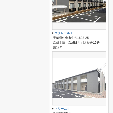
エクレールⅠ
千葉県佐倉市生谷1608-25
京成本線「京成臼井」駅 徒歩19分
築17年
ドリームⅡ