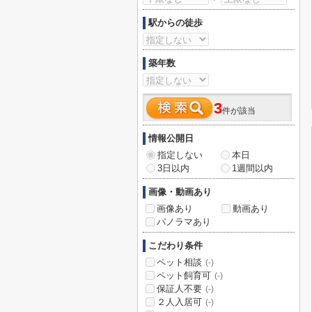
駅からの徒歩
築年数
3
件が該当
情報公開日
指定しない
本日
3日以内
1週間以内
画像・動画あり
画像あり
動画あり
パノラマあり
こだわり条件
ペット相談
(-)
ペット飼育可
(-)
保証人不要
(-)
２人入居可
(-)