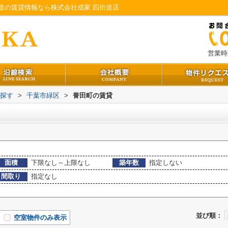
道の賃貸情報なら株式会社成家 四街道店
営業時間
ら探す
>
千葉市緑区
>
誉田町の賃貸
面積
下限なし～上限なし
築年数
指定しない
間取り
指定なし
並び順：
空室物件のみ表示