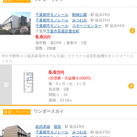
千葉都市モノレール
「
動物公園
」駅 徒歩24分
千葉都市モノレール
「
みつわ台
」駅 徒歩24分
千葉都市モノレール
「
スポーツセンター
」駅 徒歩34分
千葉県
千葉市若葉区
愛生町
6.6
万円
築年数：築24年 ｜募集中：
1室
階数：2階建
仲介手数料０☆家具家電付きでお引越しラクラク☆浴室乾燥機付き☆スマートロ
ック☆
6.6
万
円
(管理費・共益費 6,000円)
敷：0ヶ月｜礼：1ヶ月
所在階：1階
間取り：1K
面積：23.18㎡
ワンダースカイ
賃貸｜アパート
総武本線
「
都賀
」駅 徒歩29分
千葉都市モノレール
「
みつわ台
」駅 徒歩23分