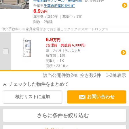
千葉都市モノレール
「
動物公園
」駅 徒歩23分
千葉県
千葉市若葉区
愛生町
6.9
万円
築年数：築19年 ｜募集中：
1室
階数：2階建
仲介手数料０☆家具家電付きでお引越しラクラク☆スマートロック☆
6.9
万
円
(管理費・共益費 6,000円)
敷：0ヶ月｜礼：1ヶ月
所在階：1階
間取り：1K
面積：23.18㎡
該当公開件数
2
棟 空き数
2
件
1-2
棟表示
チェックした物件をまとめて
検討リストに追加
お問い合わせ
さらに条件を絞り込む