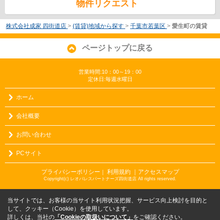
物件リクエスト
株式会社成家 四街道店
>
(賃貸)地域から探す
>
千葉市若葉区
>
愛生町の賃貸
ページトップに戻る
営業時間:10：00～19：00
定休日:毎週水曜日
ホーム
会社概要
お問い合わせ
PCサイト
プライバシーポリシー
利用規約
｜アクセスマップ
｜
Copyright(c) レオパレスパートナーズ四街道店 All rights reserved.
当サイトでは、お客様の当サイト利用状況把握、サービス向上検討を目的と
して、クッキー（Cookie）を使用しています。
詳しくは、当社の
「Cookieの取扱いについて」
をご確認ください。