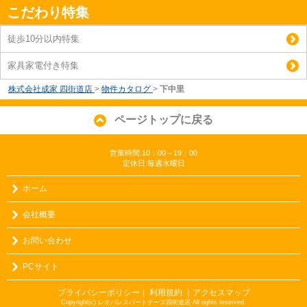
こだわり特集
徒歩10分以内特集
家具家電付き特集
株式会社成家 四街道店
>
物件カタログ
>
下中里
ページトップに戻る
営業時間:10：00～19：00
定休日:毎週水曜日
ホーム
会社概要
お問い合わせ
PCサイト
プライバシーポリシー
利用規約
｜アクセスマップ
｜
Copyright(c) レオパレスパートナーズ四街道店 All rights reserved.