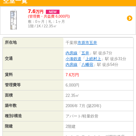
空室一覧
7.6
万
円
NEW
(管理費・共益費 6,000円)
敷：0ヶ月｜礼：1ヶ月
1階 / 1K / 22.35㎡
所在地
千葉県
市原市
五井
内房線
「
五井
」駅 徒歩7分
交通
小湊鉄道
「
上総村上
」駅 徒歩31分
内房線
「
八幡宿
」駅 徒歩54分
賃料
7.6万円
管理費等
6,000円
面積
22.35㎡
築年数
2006年 7月 (築20年)
種別/構造
アパート/軽量鉄骨
階建
2階建