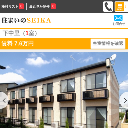
0
0
検討リスト
最近見た物件
お問合せ
下中里（
1
室）
賃料
7.6万円
空室情報を確認