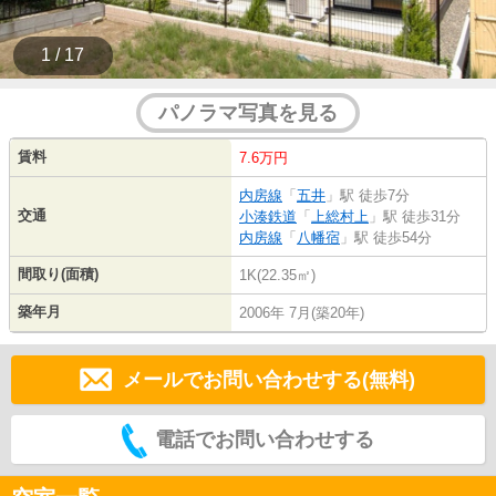
1 / 17
パノラマ写真を見る
賃料
7.6万円
内房線
「
五井
」駅 徒歩7分
交通
小湊鉄道
「
上総村上
」駅 徒歩31分
内房線
「
八幡宿
」駅 徒歩54分
間取り(面積)
1K(22.35㎡)
築年月
2006年 7月(築20年)
メールでお問い合わせする(無料)
電話でお問い合わせする