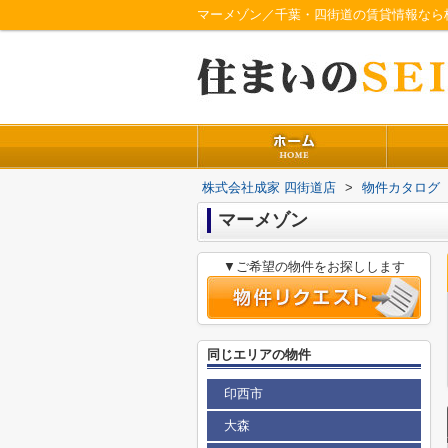
マーメゾン／千葉・四街道の賃貸情報なら
株式会社成家 四街道店
>
物件カタログ
マーメゾン
▼ご希望の物件をお探しします
同じエリアの物件
印西市
大森