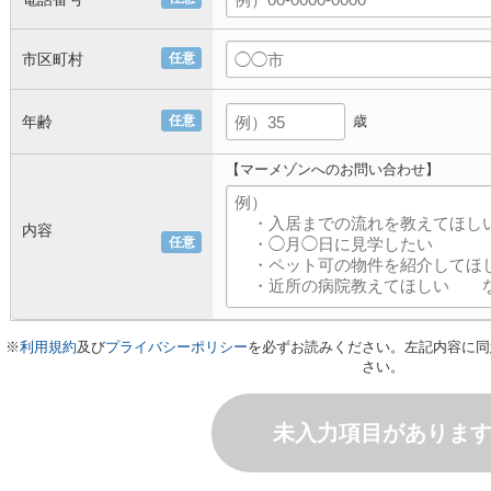
市区町村
任意
年齢
任意
歳
【マーメゾンへのお問い合わせ】
内容
任意
※
利用規約
及び
プライバシーポリシー
を必ずお読みください。左記内容に同
さい。
未入力項目がありま