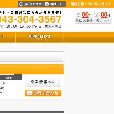
最終更新：2026年08月08日
00
00
件
件
最近見た物件
検討リスト
：10：00～19：00
定休日：毎週水曜日
建物
空室情報へ
13年
階建
造