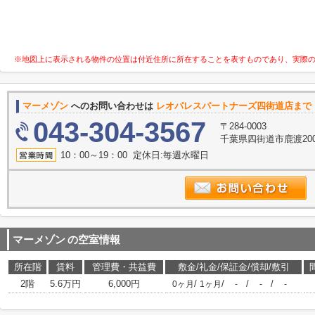
※地図上に表示される物件の位置は付近住所に所在することを表すものであり、実際
マーメゾン
へのお問い合わせは
レオパレスパートナーズ四街道店まで
043-304-3567
〒284-0003
千葉県四街道市鹿渡2003
10：00～19：00 定休日:毎週水曜日
マーメゾン
の空室情報
所在階
賃料
管理費・共益費
敷金/礼金/保証金/償却/敷引
2階
5.6万円
6,000円
/
/
/
/
0ヶ月
1ヶ月
-
-
-