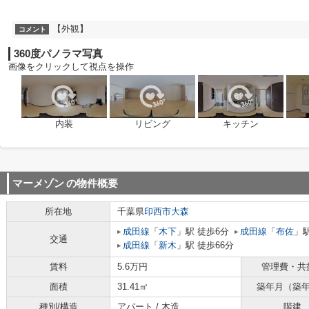
【外観】
コメント
360度パノラマ写真
画像をクリックして視点を操作
内装
リビング
キッチン
マーメゾン
の物件概要
所在地
千葉県
印西市
大森
成田線
「
木下
」駅 徒歩6分
成田線
「
布佐
」駅
交通
成田線
「
新木
」駅 徒歩66分
賃料
5.6万円
管理費・共
面積
31.41㎡
築年月（築
種別/構造
アパート / 木造
階建