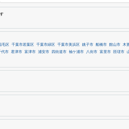
す
稲毛区
千葉市若葉区
千葉市緑区
千葉市美浜区
銚子市
船橋市
館山市
木
千代市
君津市
富津市
浦安市
四街道市
袖ケ浦市
八街市
富里市
匝瑳市