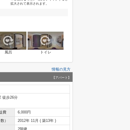
拡大されて表示されます。
風呂
トイレ
情報の見方
【アパート】
 徒歩26分
益費
6,000円
年数）
2012年 11月 ( 築13年 )
2階建