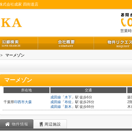
株式会社成家 四街道店
営業時間
>
マーメゾン
マーメゾン
所在地
交通
成田線
「
木下
」駅 徒歩6分
築
千葉県
印西市
大森
成田線
「
布佐
」駅 徒歩26分
2
成田線
「
新木
」駅 徒歩66分
木
物件情報
周辺施設