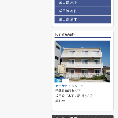
成田線 木下
成田線 布佐
成田線 新木
おすすめ物件
カーサＫＡＳＡＩ１
千葉県印西市木下
成田線「木下」駅 徒歩3分
築11年