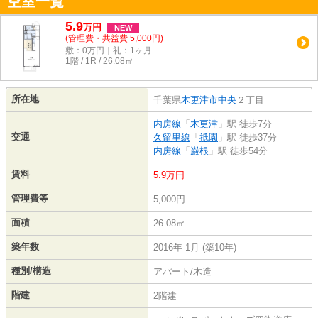
空室一覧
5.9
万
円
NEW
(管理費・共益費 5,000円)
敷：0万円｜礼：1ヶ月
1階 / 1R / 26.08㎡
所在地
千葉県
木更津市
中央
２丁目
内房線
「
木更津
」駅 徒歩7分
交通
久留里線
「
祇園
」駅 徒歩37分
内房線
「
巌根
」駅 徒歩54分
賃料
5.9万円
管理費等
5,000円
面積
26.08㎡
築年数
2016年 1月 (築10年)
種別/構造
アパート/木造
階建
2階建