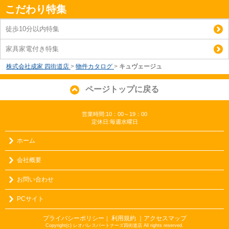
こだわり特集
徒歩10分以内特集
家具家電付き特集
株式会社成家 四街道店
>
物件カタログ
>
キュヴェージュ
ページトップに戻る
営業時間:10：00～19：00
定休日:毎週水曜日
ホーム
会社概要
お問い合わせ
PCサイト
プライバシーポリシー
利用規約
｜アクセスマップ
｜
Copyright(c) レオパレスパートナーズ四街道店 All rights reserved.