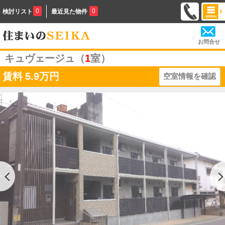
0
0
検討リスト
最近見た物件
お問合せ
キュヴェージュ（
1
室）
賃料
5.9万円
空室情報を確認