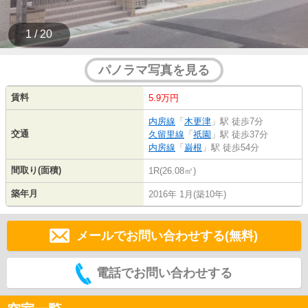
1 / 20
パノラマ写真を見る
賃料
5.9万円
内房線
「
木更津
」駅 徒歩7分
交通
久留里線
「
祇園
」駅 徒歩37分
内房線
「
巌根
」駅 徒歩54分
間取り(面積)
1R(26.08㎡)
築年月
2016年 1月(築10年)
メールでお問い合わせする(無料)
電話でお問い合わせする