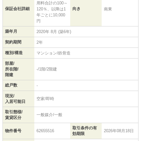
用料合計の100～
保証会社詳細
向き
120％、以降は1
南東
年ごとに10,000
円
築年月
2020年 8月 (築6年)
契約期間
2年
種別/構造
マンション/鉄骨造
部屋/
所在階/
-/1階/2階建
階建
総戸数
-
現況/
空家/即時
入居可能日
取引態様/
一般媒介/一般
賃貸区分
取引条件の有
物件番号
62655516
2026年08月18日
効期限