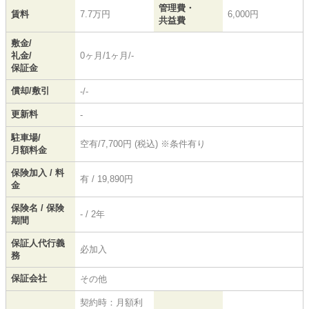
管理費・
賃料
7.7万円
6,000円
共益費
敷金/
礼金/
0ヶ月/1ヶ月/-
保証金
償却/敷引
-/-
更新料
-
駐車場/
空有/7,700円 (税込) ※条件有り
月額料金
保険加入 / 料
有 / 19,890円
金
保険名 / 保険
- / 2年
期間
保証人代行義
必加入
務
保証会社
その他
契約時：月額利