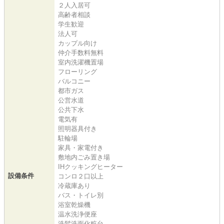
２人入居可
高齢者相談
学生歓迎
法人可
カップル向け
仲介手数料無料
室内洗濯機置場
フローリング
バルコニー
都市ガス
公営水道
公共下水
電気有
照明器具付き
駐輪場
家具・家電付き
敷地内ごみ置き場
IHクッキングヒーター
設備条件
コンロ２口以上
冷蔵庫あり
バス・トイレ別
浴室乾燥機
温水洗浄便座
洗髪洗面化粧台