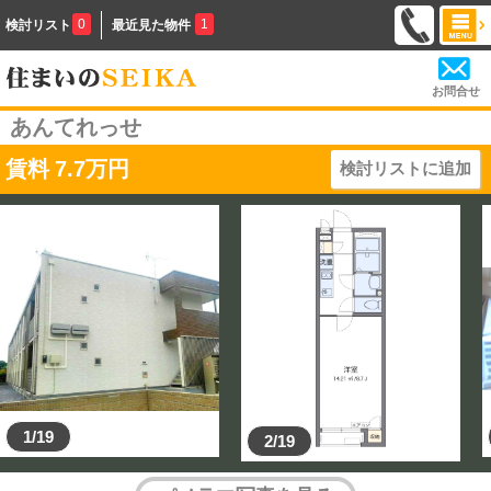
0
1
検討リスト
最近見た物件
お問合せ
あんてれっせ
賃料
7.7
万円
検討リストに追加
1/19
2/19