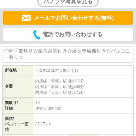
パノラマ写真を見る
メールでお問い合わせする(無料)
電話でお問い合わせする
仲介手数料０☆家具家電付き☆浴室乾燥機付き☆バルコニ
ー有り☆
所在地
千葉県
富津市
大堀
１丁目
内房線
「
青堀
」駅 徒歩11分
交通
内房線
「
君津
」駅 徒歩43分
内房線
「
大貫
」駅 徒歩71分
間取り/
1K
詳細
洋室 8.0帖 1室
面積/
バルコニー面
25.17㎡/-
積