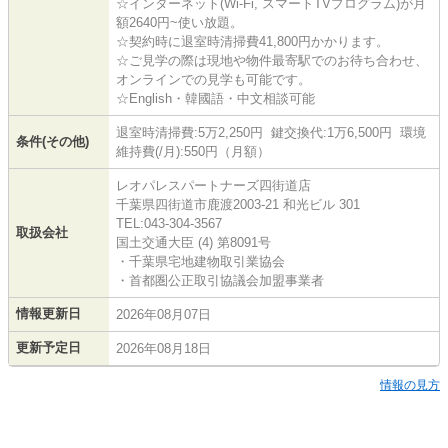
☆インターネット(Wi-Fi, スマートTVプログラム)が月
額2640円~使い放題。
☆契約時に退室時清掃費41,800円かかります。
☆ご見学の際は現地や物件最寄駅でのお待ち合わせ、
オンラインでの見学も可能です。
☆English・韓國語・中文相談可能
退室時清掃費:5万2,250円 鍵交換代:1万6,500円 環境
条件(その他)
維持費(/月):550円（月額）
レオパレスパートナーズ四街道店
千葉県四街道市鹿渡2003-21 和光ビル 301
TEL:043-304-3567
取扱会社
国土交通大臣 (4) 第8091号
・千葉県宅地建物取引業協会
・首都圏公正取引協議会加盟事業者
情報更新日
2026年08月07日
更新予定日
2026年08月18日
情報の見方