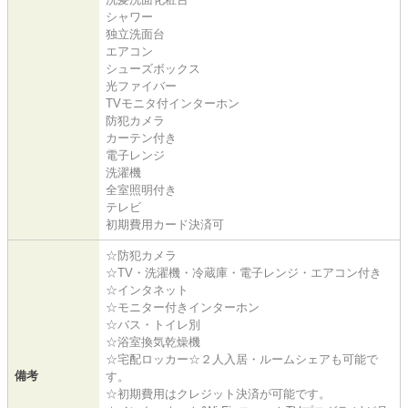
シャワー
独立洗面台
エアコン
シューズボックス
光ファイバー
TVモニタ付インターホン
防犯カメラ
カーテン付き
電子レンジ
洗濯機
全室照明付き
テレビ
初期費用カード決済可
☆防犯カメラ
☆TV・洗濯機・冷蔵庫・電子レンジ・エアコン付き
☆インタネット
☆モニター付きインターホン
☆バス・トイレ別
☆浴室換気乾燥機
☆宅配ロッカー☆２人入居・ルームシェアも可能で
備考
す。
☆初期費用はクレジット決済が可能です。