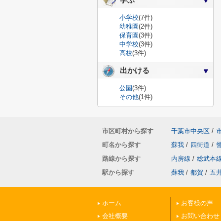
学ぶ
小学校
(7件)
幼稚園
(2件)
保育園
(3件)
中学校
(3件)
高校
(3件)
出かける
公園
(3件)
その他
(1件)
市区町村から探す
千葉市中央区
/
町名から探す
蘇我
/
四街道
/
路線から探す
内房線
/
総武本
駅から探す
蘇我
/
都賀
/
五
ホーム
お客様の声
会社概要
お問い合わせ