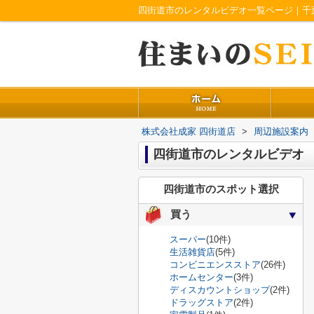
四街道市のレンタルビデオ一覧ページ｜千
株式会社成家 四街道店
>
周辺施設案内
四街道市のレンタルビデオ
四街道市のスポット選択
買う
スーパー
(10件)
生活雑貨店
(5件)
コンビニエンスストア
(26件)
ホームセンター
(3件)
ディスカウントショップ
(2件)
ドラッグストア
(2件)