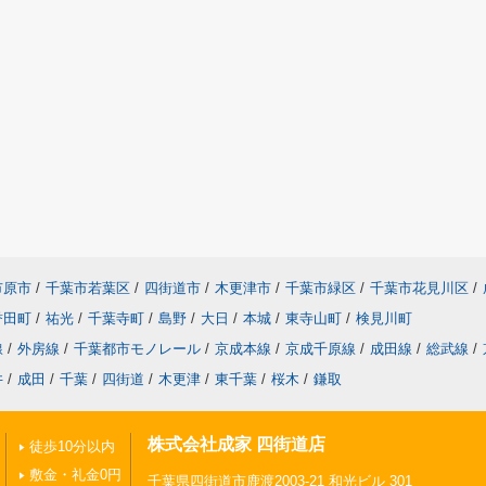
市原市
/
千葉市若葉区
/
四街道市
/
木更津市
/
千葉市緑区
/
千葉市花見川区
/
誉田町
/
祐光
/
千葉寺町
/
島野
/
大日
/
本城
/
東寺山町
/
検見川町
線
/
外房線
/
千葉都市モノレール
/
京成本線
/
京成千原線
/
成田線
/
総武線
/
井
/
成田
/
千葉
/
四街道
/
木更津
/
東千葉
/
桜木
/
鎌取
株式会社成家 四街道店
徒歩10分以内
敷金・礼金0円
千葉県四街道市鹿渡2003-21 和光ビル 301