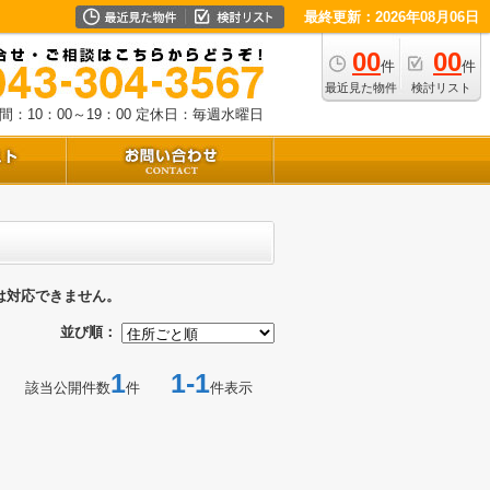
最終更新：2026年08月06日
00
00
件
件
最近見た物件
検討リスト
：10：00～19：00
定休日：毎週水曜日
は対応できません。
並び順：
1
1-1
該当公開件数
件
件表示