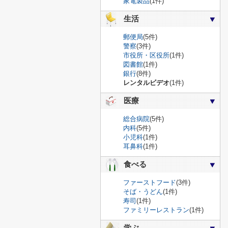
家電製品
(1件)
生活
郵便局
(5件)
警察
(3件)
市役所・区役所
(1件)
図書館
(1件)
銀行
(8件)
レンタルビデオ
(1件)
医療
総合病院
(5件)
内科
(5件)
小児科
(1件)
耳鼻科
(1件)
食べる
ファーストフード
(3件)
そば・うどん
(1件)
寿司
(1件)
ファミリーレストラン
(1件)