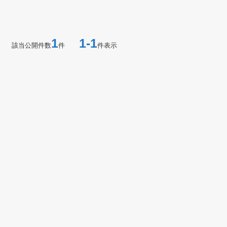
1
1-1
該当公開件数
件
件表示