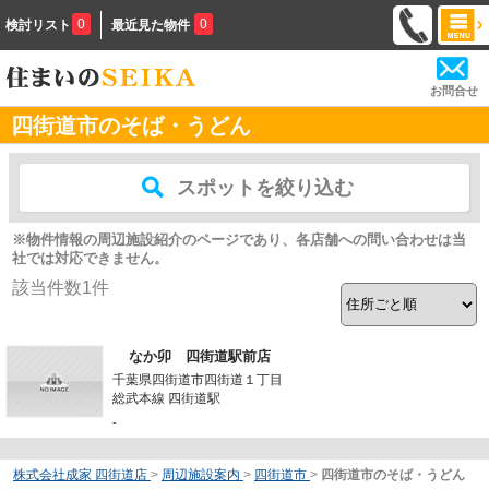
0
0
検討リスト
最近見た物件
お問合せ
四街道市のそば・うどん
スポットを絞り込む
※物件情報の周辺施設紹介のページであり、各店舗への問い合わせは当
社では対応できません。
該当件数
1
件
なか卯 四街道駅前店
千葉県四街道市四街道１丁目
総武本線 四街道駅
-
株式会社成家 四街道店
>
周辺施設案内
>
四街道市
>
四街道市のそば・うどん