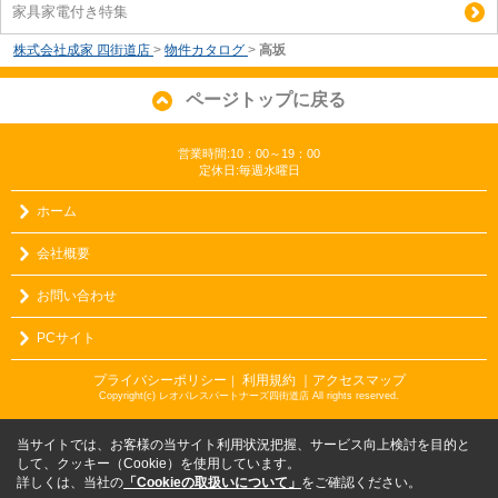
家具家電付き特集
株式会社成家 四街道店
>
物件カタログ
>
高坂
ページトップに戻る
営業時間:10：00～19：00
定休日:毎週水曜日
ホーム
会社概要
お問い合わせ
PCサイト
プライバシーポリシー
利用規約
｜アクセスマップ
｜
Copyright(c) レオパレスパートナーズ四街道店 All rights reserved.
当サイトでは、お客様の当サイト利用状況把握、サービス向上検討を目的と
して、クッキー（Cookie）を使用しています。
詳しくは、当社の
「Cookieの取扱いについて」
をご確認ください。