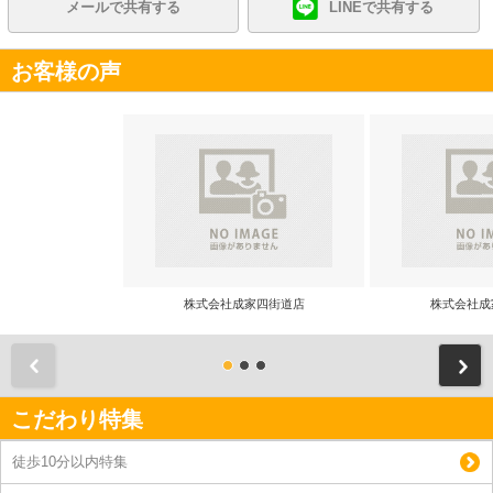
メールで共有する
LINEで共有する
お客様の声
株式会社成家四街道店
株式会社成
前
こだわり特集
徒歩10分以内特集