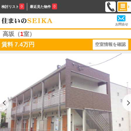
0
0
検討リスト
最近見た物件
お問合せ
高坂（
1
室）
賃料
7.4万円
空室情報を確認