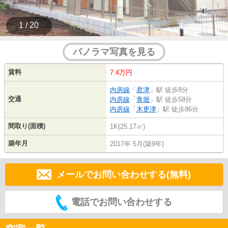
1 / 20
パノラマ写真を見る
賃料
7.4万円
内房線
「
君津
」駅 徒歩8分
交通
内房線
「
青堀
」駅 徒歩58分
内房線
「
木更津
」駅 徒歩86分
間取り(面積)
1K(25.17㎡)
築年月
2017年 5月(築9年)
メールでお問い合わせする(無料)
電話でお問い合わせする