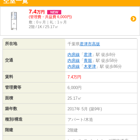
空室一覧
7.4
万
円
NEW
(管理費・共益費 6,000円)
敷：0ヶ月｜礼：1ヶ月
2階 / 1K / 25.17㎡
所在地
千葉県
君津市
高坂
内房線
「
君津
」駅 徒歩8分
交通
内房線
「
青堀
」駅 徒歩58分
内房線
「
木更津
」駅 徒歩86分
賃料
7.4万円
管理費等
6,000円
面積
25.17㎡
築年数
2017年 5月 (築9年)
種別/構造
アパート/木造
階建
2階建