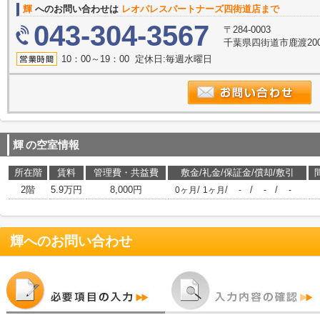
輝
へのお問い合わせは
レオパレスパートナーズ四街道店まで
043-304-3567
〒284-0003
千葉県四街道市鹿渡2003
10：00～19：00 定休日:毎週水曜日
輝
の空室情報
所在階
賃料
管理費・共益費
敷金/礼金/保証金/償却/敷引
2階
5.9万円
8,000円
/
/
/
/
0ヶ月
1ヶ月
-
-
-
輝
へのお問い合わせ