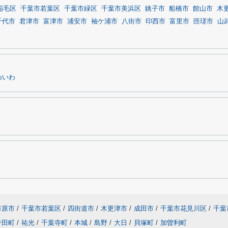
稲毛区
千葉市若葉区
千葉市緑区
千葉市美浜区
銚子市
船橋市
館山市
木
千代市
君津市
富津市
浦安市
袖ケ浦市
八街市
印西市
富里市
匝瑳市
山
めいわ
市原市
/
千葉市若葉区
/
四街道市
/
木更津市
/
成田市
/
千葉市花見川区
/
千葉
誉田町
/
祐光
/
千葉寺町
/
本城
/
島野
/
大日
/
貝塚町
/
加曽利町