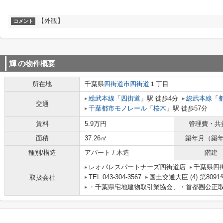
【外観】
コメント
輝
の物件概要
所在地
千葉県
四街道市
四街道
１丁目
総武本線
「
四街道
」駅 徒歩4分
総武本線
「
交通
千葉都市モノレール
「
桜木
」駅 徒歩57分
賃料
5.9万円
管理費・共
面積
37.26㎡
築年月（築
種別/構造
アパート / 木造
階建
レオパレスパートナーズ四街道店
千葉県四街道
TEL:043-304-3567
国土交通大臣 (4) 第8091
取扱会社
・千葉県宅地建物取引業協会、・首都圏公正