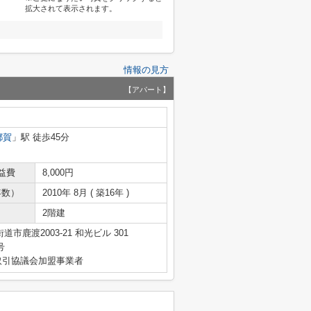
拡大されて表示されます。
情報の見方
【アパート】
都賀
」駅 徒歩45分
益費
8,000円
年数）
2010年 8月 ( 築16年 )
2階建
市鹿渡2003-21 和光ビル 301
号
取引協議会加盟事業者