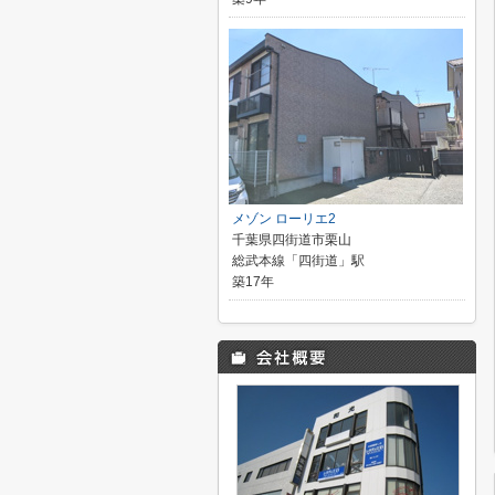
メゾン ローリエ2
千葉県四街道市栗山
総武本線「四街道」駅
築17年