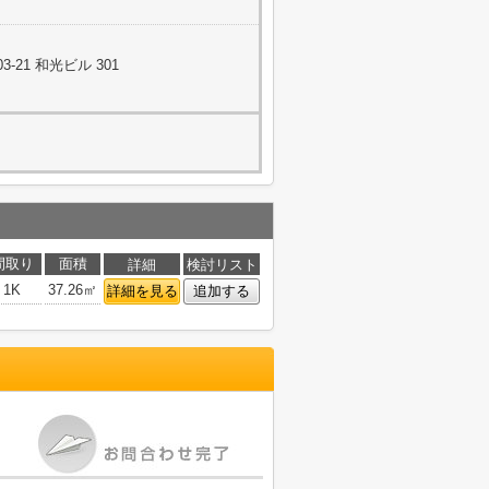
-21 和光ビル 301
間取り
面積
詳細
検討リスト
1K
37.26㎡
詳細を見る
追加する