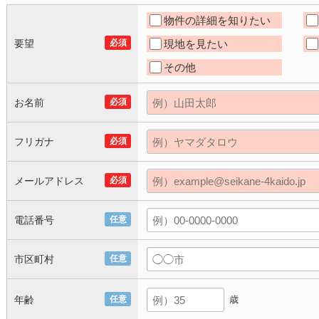
物件の詳細を知りたい
要望
必須
現地を見たい
その他
お名前
必須
フリガナ
必須
メールアドレス
必須
電話番号
任意
市区町村
任意
年齢
任意
歳