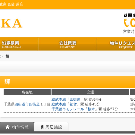
成家 四街道店
営業時間
>
輝
輝
所在地
交通
総武本線
「
四街道
」駅 徒歩4分
築
千葉県
四街道市
四街道
１丁目
総武本線
「
都賀
」駅 徒歩45分
2
千葉都市モノレール
「
桜木
」駅 徒歩57分
木
物件情報
周辺施設