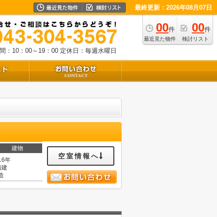
最終更新：2026年08月07日
00
00
件
件
最近見た物件
検討リスト
：10：00～19：00
定休日：毎週水曜日
建物
空室情報へ
16年
階建
造