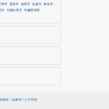
更津市
茂原市
成田市
佐倉市
東金市
武市
大網白里市
印旛郡栄町
市緑区
/
佐倉市
/
八千代市