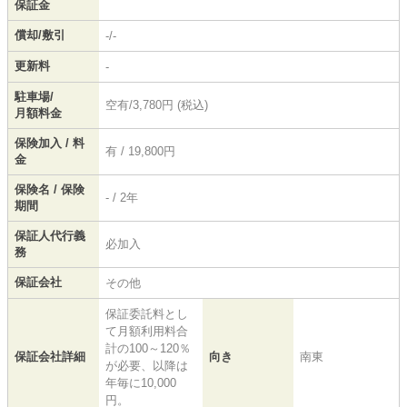
保証金
償却/敷引
-/-
更新料
-
駐車場/
空有/3,780円 (税込)
月額料金
保険加入 / 料
有 / 19,800円
金
保険名 / 保険
- / 2年
期間
保証人代行義
必加入
務
保証会社
その他
保証委託料とし
て月額利用料合
計の100～120％
保証会社詳細
向き
南東
が必要、以降は
年毎に10,000
円。