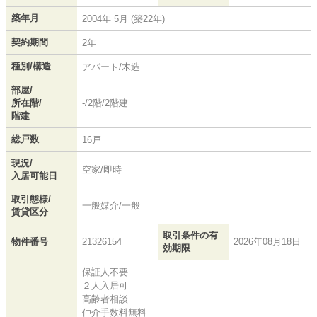
築年月
2004年 5月 (築22年)
契約期間
2年
種別/構造
アパート/木造
部屋/
所在階/
-/2階/2階建
階建
総戸数
16戸
現況/
空家/即時
入居可能日
取引態様/
一般媒介/一般
賃貸区分
取引条件の有
物件番号
21326154
2026年08月18日
効期限
保証人不要
２人入居可
高齢者相談
仲介手数料無料