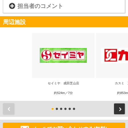
担当者のコメント
周辺施設
セイミヤ 成田芝山店
カスミ 
約524m／7分
約853
前