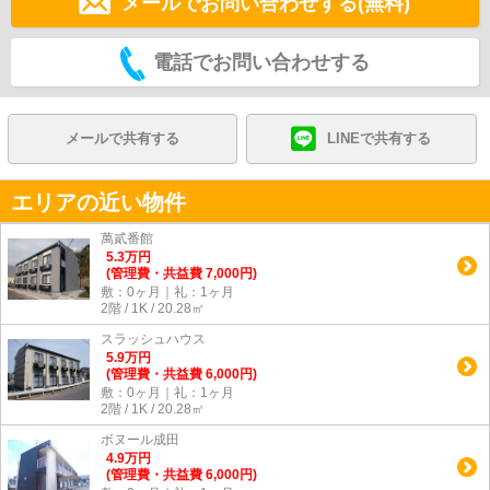
メールでお問い合わせする(無料)
電話でお問い合わせする
メールで共有する
LINEで共有する
エリアの近い物件
萬貳番館
5.3
万
円
(管理費・共益費 7,000円)
敷：0ヶ月｜礼：1ヶ月
2階 / 1K / 20.28㎡
スラッシュハウス
5.9
万
円
(管理費・共益費 6,000円)
敷：0ヶ月｜礼：1ヶ月
2階 / 1K / 20.28㎡
ボヌール成田
4.9
万
円
(管理費・共益費 6,000円)