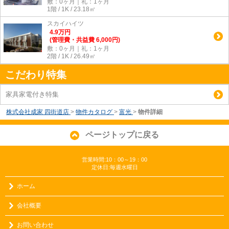
敷：0ヶ月｜礼：1ヶ月
1階 / 1K / 23.18㎡
スカイハイツ
4.9
万
円
(管理費・共益費 6,000円)
敷：0ヶ月｜礼：1ヶ月
2階 / 1K / 26.49㎡
こだわり特集
家具家電付き特集
株式会社成家 四街道店
>
物件カタログ
>
富光
>
物件詳細
ページトップに戻る
営業時間:10：00～19：00
定休日:毎週水曜日
ホーム
会社概要
お問い合わせ