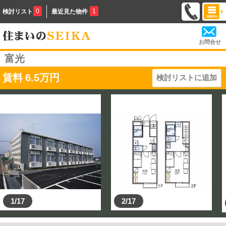
0
1
検討リスト
最近見た物件
お問合せ
富光
賃料
6.5
万円
検討リストに追加
1/17
2/17