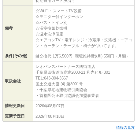
初期費用カード決済可
☆Wi-Fi・スマートTV設備
☆モニター付インターホン
☆バス・トイレ別
備考
☆浴室換気乾燥機
☆温水洗浄便座
☆エアコンTV・電子レンジ・冷蔵庫・洗濯機・エアコ
ン・カーテン・テーブル・椅子が付いてます。
条件(その他)
鍵交換代:1万6,500円 環境維持費(/月):550円（月額）
レオパレスパートナーズ四街道店
千葉県四街道市鹿渡2003-21 和光ビル 301
TEL:043-304-3567
取扱会社
国土交通大臣 (4) 第8091号
・千葉県宅地建物取引業協会
・首都圏公正取引協議会加盟事業者
情報更新日
2026年08月07日
更新予定日
2026年08月18日
情報の見方