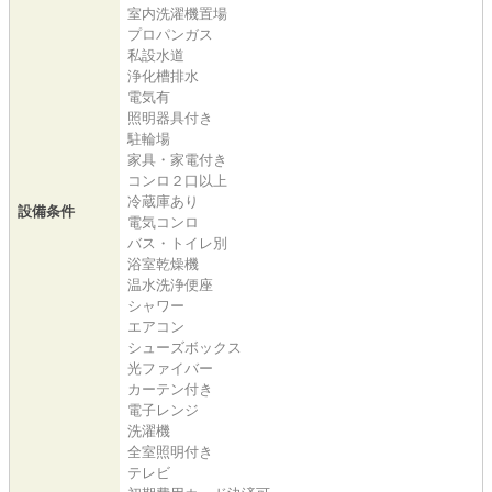
室内洗濯機置場
プロパンガス
私設水道
浄化槽排水
電気有
照明器具付き
駐輪場
家具・家電付き
コンロ２口以上
冷蔵庫あり
設備条件
電気コンロ
バス・トイレ別
浴室乾燥機
温水洗浄便座
シャワー
エアコン
シューズボックス
光ファイバー
カーテン付き
電子レンジ
洗濯機
全室照明付き
テレビ