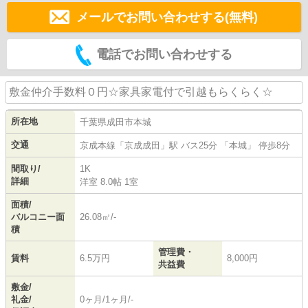
メールでお問い合わせする(無料)
電話でお問い合わせする
敷金仲介手数料０円☆家具家電付で引越もらくらく☆
所在地
千葉県
成田市
本城
交通
京成本線
「
京成成田
」駅 バス25分 「本城」 停歩8分
間取り/
1K
詳細
洋室 8.0帖 1室
面積/
バルコニー面
26.08㎡/-
積
管理費・
賃料
6.5万円
8,000円
共益費
敷金/
礼金/
0ヶ月/1ヶ月/-