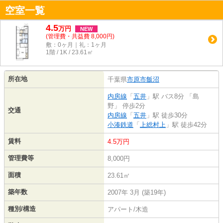
空室一覧
4.5
万
円
NEW
(管理費・共益費 8,000円)
敷：0ヶ月｜礼：1ヶ月
1階 / 1K / 23.61㎡
所在地
千葉県
市原市
飯沼
内房線
「
五井
」駅 バス8分 「島
野」 停歩2分
交通
内房線
「
五井
」駅 徒歩30分
小湊鉄道
「
上総村上
」駅 徒歩42分
賃料
4.5万円
管理費等
8,000円
面積
23.61㎡
築年数
2007年 3月 (築19年)
種別/構造
アパート/木造