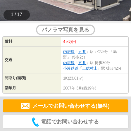
1 / 17
パノラマ写真を見る
賃料
4.5万円
内房線
「
五井
」駅 バス8分 「島
野」 停歩2分
交通
内房線
「
五井
」駅 徒歩30分
小湊鉄道
「
上総村上
」駅 徒歩42分
間取り(面積)
1K(23.61㎡)
築年月
2007年 3月(築19年)
メールでお問い合わせする(無料)
電話でお問い合わせする