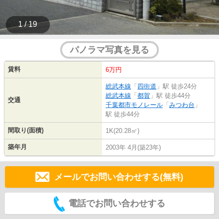
1 / 19
パノラマ写真を見る
賃料
6万円
総武本線
「
四街道
」駅 徒歩24分
総武本線
「
都賀
」駅 徒歩44分
交通
千葉都市モノレール
「
みつわ台
」
駅 徒歩44分
間取り(面積)
1K(20.28㎡)
築年月
2003年 4月(築23年)
メールでお問い合わせする(無料)
電話でお問い合わせする