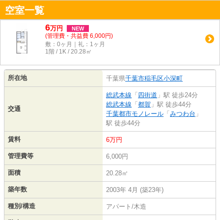
空室一覧
6
万
円
NEW
(管理費・共益費 6,000円)
敷：0ヶ月｜礼：1ヶ月
1階 / 1K / 20.28㎡
所在地
千葉県
千葉市稲毛区
小深町
総武本線
「
四街道
」駅 徒歩24分
総武本線
「
都賀
」駅 徒歩44分
交通
千葉都市モノレール
「
みつわ台
」
駅 徒歩44分
賃料
6万円
管理費等
6,000円
面積
20.28㎡
築年数
2003年 4月 (築23年)
種別/構造
アパート/木造