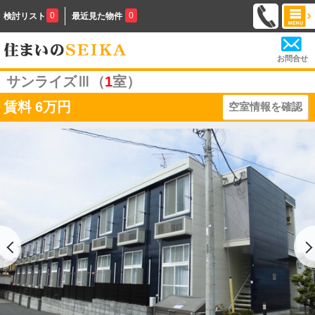
0
0
検討リスト
最近見た物件
お問合せ
サンライズⅢ（
1
室）
賃料
6万円
空室情報を確認