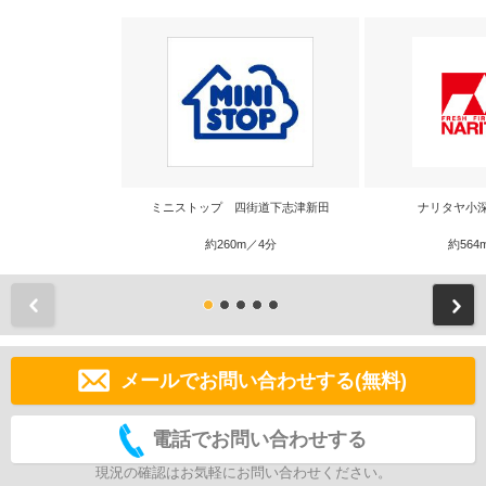
ミニストップ 四街道下志津新田
ナリタヤ小
約260m／4分
約564
前
メールでお問い合わせする(無料)
電話でお問い合わせする
現況の確認はお気軽にお問い合わせください。