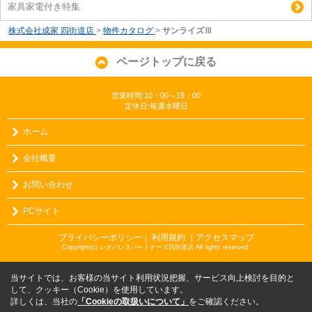
家具家電付き特集
株式会社成家 四街道店
>
物件カタログ
>
サンライズⅢ
ページトップに戻る
営業時間:10：00～19：00
定休日:毎週水曜日
ホーム
会社概要
お問い合わせ
PCサイト
プライバシーポリシー
利用規約
｜アクセスマップ
｜
Copyright(c) レオパレスパートナーズ四街道店 All rights reserved.
当サイトでは、お客様の当サイト利用状況把握、サービス向上検討を目的と
して、クッキー（Cookie）を使用しています。
詳しくは、当社の
「Cookieの取扱いについて」
をご確認ください。