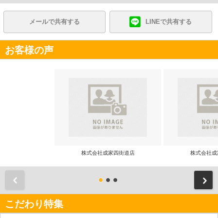
メールで共有する
LINEで共有する
お客様の声
株式会社成家四街道店
株式会社成
前
こだわり特集