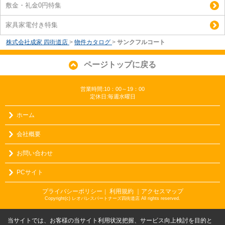
敷金・礼金0円特集
家具家電付き特集
株式会社成家 四街道店
>
物件カタログ
>
サンクフルコート
ページトップに戻る
営業時間:10：00～19：00
定休日:毎週水曜日
ホーム
会社概要
お問い合わせ
PCサイト
プライバシーポリシー
利用規約
｜アクセスマップ
｜
Copyright(c) レオパレスパートナーズ四街道店 All rights reserved.
当サイトでは、お客様の当サイト利用状況把握、サービス向上検討を目的と