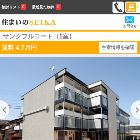
0
0
検討リスト
最近見た物件
お問合せ
サンクフルコート（
1
室）
賃料
4.7万円
空室情報を確認