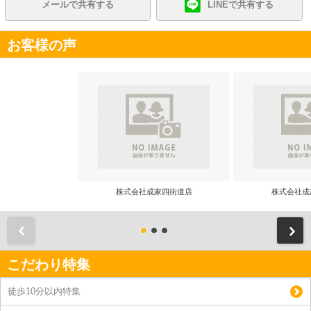
メールで共有する
LINEで共有する
お客様の声
株式会社成家四街道店
株式会社成
前
こだわり特集
徒歩10分以内特集