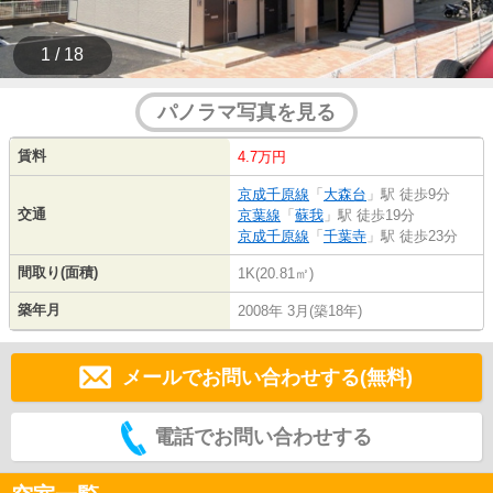
1 / 18
パノラマ写真を見る
賃料
4.7万円
京成千原線
「
大森台
」駅 徒歩9分
交通
京葉線
「
蘇我
」駅 徒歩19分
京成千原線
「
千葉寺
」駅 徒歩23分
間取り(面積)
1K(20.81㎡)
築年月
2008年 3月(築18年)
メールでお問い合わせする(無料)
電話でお問い合わせする