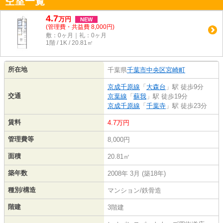
空室一覧
4.7
万
円
NEW
(管理費・共益費 8,000円)
敷：0ヶ月｜礼：0ヶ月
1階 / 1K / 20.81㎡
所在地
千葉県
千葉市中央区
宮崎町
京成千原線
「
大森台
」駅 徒歩9分
交通
京葉線
「
蘇我
」駅 徒歩19分
京成千原線
「
千葉寺
」駅 徒歩23分
賃料
4.7万円
管理費等
8,000円
面積
20.81㎡
築年数
2008年 3月 (築18年)
種別/構造
マンション/鉄骨造
階建
3階建