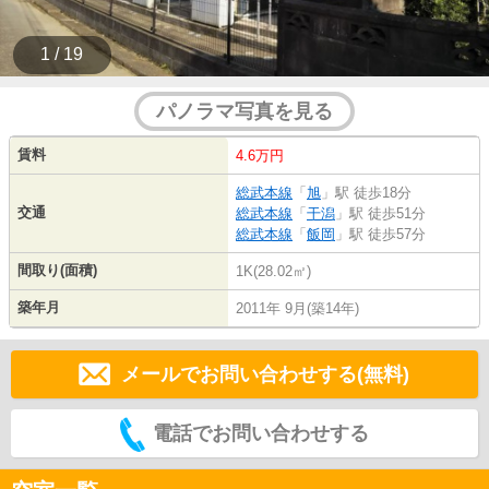
1 / 19
パノラマ写真を見る
賃料
4.6万円
総武本線
「
旭
」駅 徒歩18分
交通
総武本線
「
干潟
」駅 徒歩51分
総武本線
「
飯岡
」駅 徒歩57分
間取り(面積)
1K(28.02㎡)
築年月
2011年 9月(築14年)
メールでお問い合わせする(無料)
電話でお問い合わせする