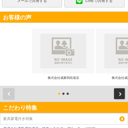
メールで共有する
LINEで共有する
お客様の声
株式会社成家四街道店
株式会社成
前
こだわり特集
家具家電付き特集