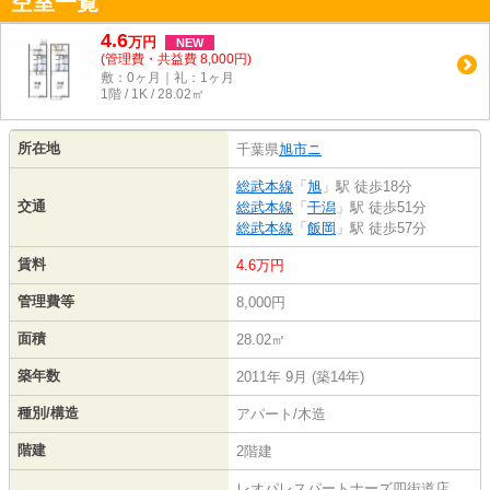
空室一覧
4.6
万
円
NEW
(管理費・共益費 8,000円)
敷：0ヶ月｜礼：1ヶ月
1階 / 1K / 28.02㎡
所在地
千葉県
旭市
ニ
総武本線
「
旭
」駅 徒歩18分
交通
総武本線
「
干潟
」駅 徒歩51分
総武本線
「
飯岡
」駅 徒歩57分
賃料
4.6万円
管理費等
8,000円
面積
28.02㎡
築年数
2011年 9月 (築14年)
種別/構造
アパート/木造
階建
2階建
レオパレスパートナーズ四街道店