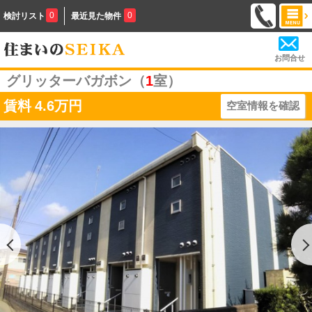
0
0
検討リスト
最近見た物件
お問合せ
グリッターバガボン（
1
室）
賃料
4.6万円
空室情報を確認