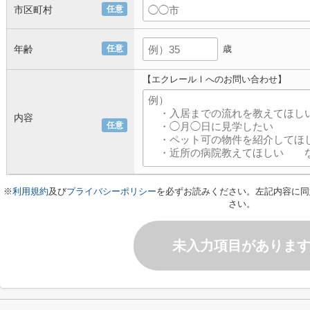
市区町村
任意
年齢
任意
歳
【エクレールⅠへのお問い合わせ】
内容
任意
※
利用規約
及び
プライバシーポリシー
を必ずお読みください。左記内容に同
さい。
未入力項目がありま