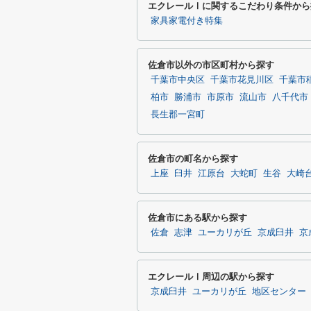
エクレールⅠに関するこだわり条件から
家具家電付き特集
佐倉市以外の市区町村から探す
千葉市中央区
千葉市花見川区
千葉市
柏市
勝浦市
市原市
流山市
八千代市
長生郡一宮町
佐倉市の町名から探す
上座
臼井
江原台
大蛇町
生谷
大崎
佐倉市にある駅から探す
佐倉
志津
ユーカリが丘
京成臼井
京
エクレールⅠ周辺の駅から探す
京成臼井
ユーカリが丘
地区センター