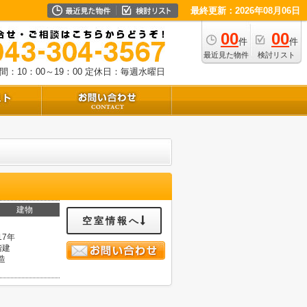
最終更新：2026年08月06日
00
00
件
件
最近見た物件
検討リスト
：10：00～19：00
定休日：毎週水曜日
建物
空室情報へ
17年
階建
造