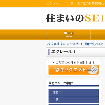
エクレールⅠ／千葉・四街道の賃貸情報な
株式会社成家 四街道店
>
物件カタログ
エクレールⅠ
▼ご希望の物件をお探しします
同じエリアの物件
佐倉市
生谷