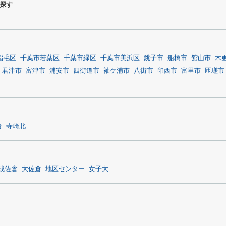
探す
稲毛区
千葉市若葉区
千葉市緑区
千葉市美浜区
銚子市
船橋市
館山市
木
君津市
富津市
浦安市
四街道市
袖ケ浦市
八街市
印西市
富里市
匝瑳市
台
寺崎北
成佐倉
大佐倉
地区センター
女子大