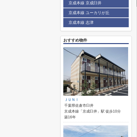
京成本線 京成臼井
京成本線 ユーカリが丘
京成本線 志津
おすすめ物件
ＪＵＮⅠ
千葉県佐倉市臼井
京成本線「京成臼井」駅 徒歩10分
築16年