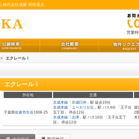
ら株式会社成家 四街道店
営業時間
>
エクレールⅠ
エクレールⅠ
所在地
交通
京成本線
「
京成臼井
」駅 徒歩19分
京成本線
「
ユーカリが丘
」駅 バス4分 「王子台
築
千葉県
佐倉市
生谷
1608-25
五丁目」 停歩12分
2
京成本線
「
志津
」駅 バス10分 「王子台五丁
木
目」 停歩12分