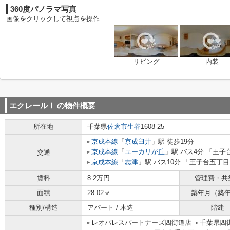
360度パノラマ写真
画像をクリックして視点を操作
リビング
内装
エクレールⅠ
の物件概要
所在地
千葉県
佐倉市
生谷
1608-25
京成本線
「
京成臼井
」駅 徒歩19分
京成本線
「
ユーカリが丘
」駅 バス4分 「王子
交通
京成本線
「
志津
」駅 バス10分 「王子台五丁目
賃料
8.2万円
管理費・共
面積
28.02㎡
築年月（築
種別/構造
アパート / 木造
階建
レオパレスパートナーズ四街道店
千葉県四街道