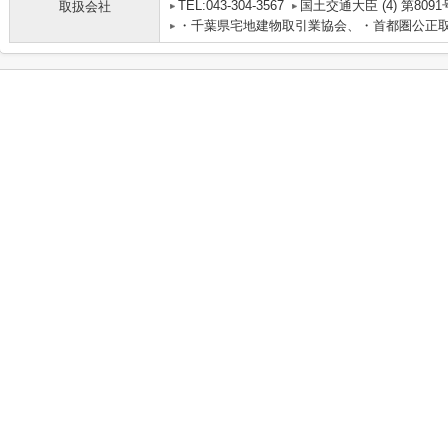
TEL:043-304-3567
国土交通大臣 (4) 第8091
取扱会社
・千葉県宅地建物取引業協会、・首都圏公正