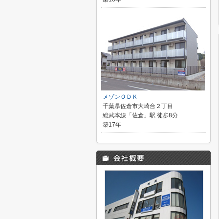
メゾンＯＤＫ
千葉県佐倉市大崎台２丁目
総武本線「佐倉」駅 徒歩8分
築17年