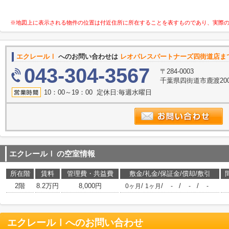
※地図上に表示される物件の位置は付近住所に所在することを表すものであり、実際
エクレールⅠ
へのお問い合わせは
レオパレスパートナーズ四街道店ま
043-304-3567
〒284-0003
千葉県四街道市鹿渡2003
10：00～19：00 定休日:毎週水曜日
エクレールⅠ
の空室情報
所在階
賃料
管理費・共益費
敷金/礼金/保証金/償却/敷引
2階
8.2万円
8,000円
/
/
/
/
0ヶ月
1ヶ月
-
-
-
エクレールⅠ
へのお問い合わせ