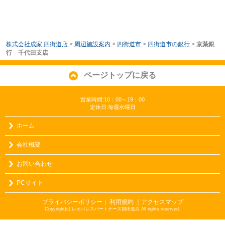
株式会社成家 四街道店
>
周辺施設案内
>
四街道市
>
四街道市の銀行
>
京葉銀
行 千代田支店
ページトップに戻る
営業時間:10：00～19：00
定休日:毎週水曜日
ホーム
会社概要
お問い合わせ
PCサイト
プライバシーポリシー
利用規約
｜アクセスマップ
｜
Copyright(c) レオパレスパートナーズ四街道店 All rights reserved.