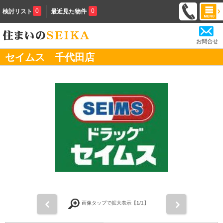
0
0
検討リスト
最近見た物件
お問合せ
セイムス 千代田店
前
次
画像タップで拡大表示【
1
/1】