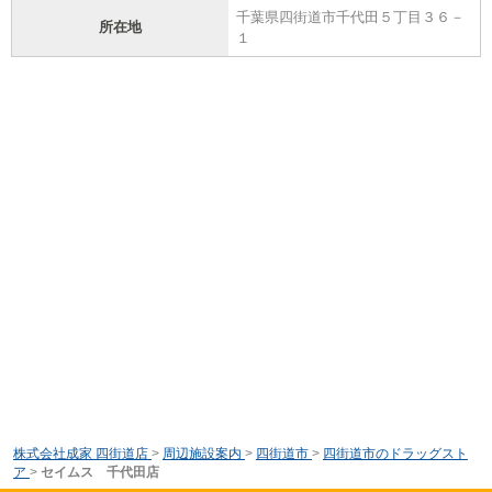
千葉県四街道市千代田５丁目３６－
所在地
１
株式会社成家 四街道店
>
周辺施設案内
>
四街道市
>
四街道市のドラッグスト
ア
>
セイムス 千代田店