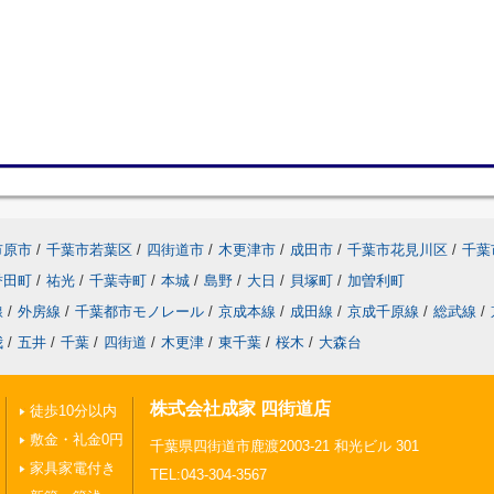
市原市
/
千葉市若葉区
/
四街道市
/
木更津市
/
成田市
/
千葉市花見川区
/
千葉
誉田町
/
祐光
/
千葉寺町
/
本城
/
島野
/
大日
/
貝塚町
/
加曽利町
線
/
外房線
/
千葉都市モノレール
/
京成本線
/
成田線
/
京成千原線
/
総武線
/
我
/
五井
/
千葉
/
四街道
/
木更津
/
東千葉
/
桜木
/
大森台
株式会社成家 四街道店
徒歩10分以内
敷金・礼金0円
千葉県四街道市鹿渡2003-21 和光ビル 301
家具家電付き
TEL:043-304-3567