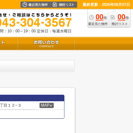
最終更新：2026年08月07日
00
00
件
件
最近見た物件
検討リスト
：10：00～19：00
定休日：毎週水曜日
丁目１２−３
MAP
▼