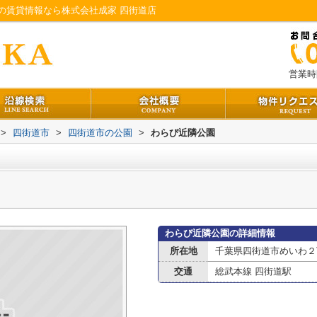
の賃貸情報なら株式会社成家 四街道店
営業時間
>
四街道市
>
四街道市の公園
>
わらび近隣公園
わらび近隣公園の詳細情報
所在地
千葉県四街道市めいわ２
交通
総武本線 四街道駅