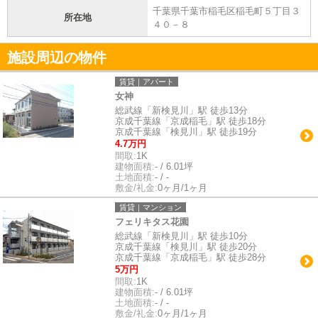
千葉県千葉市稲毛区稲毛町５丁目３
所在地
４０－８
施設周辺の物件
賃貸｜アパート
女神
総武線「新検見川」駅 徒歩13分
京成千葉線「京成稲毛」駅 徒歩18分
京成千葉線「検見川」駅 徒歩19分
4.7万円
間取:
1K
建物面積:
- / 6.01坪
土地面積:
- / -
敷金/礼金:
0ヶ月/1ヶ月
賃貸｜マンション
フェリキタス花園
総武線「新検見川」駅 徒歩10分
京成千葉線「検見川」駅 徒歩20分
京成千葉線「京成稲毛」駅 徒歩28分
5万円
間取:
1K
建物面積:
- / 6.01坪
土地面積:
- / -
敷金/礼金:
0ヶ月/1ヶ月