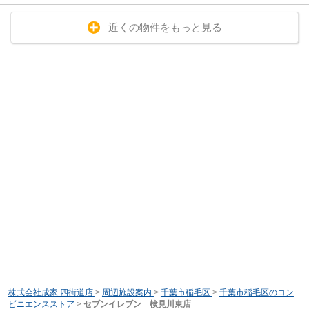
近くの物件をもっと見る
株式会社成家 四街道店
>
周辺施設案内
>
千葉市稲毛区
>
千葉市稲毛区のコン
ビニエンスストア
>
セブンイレブン 検見川東店