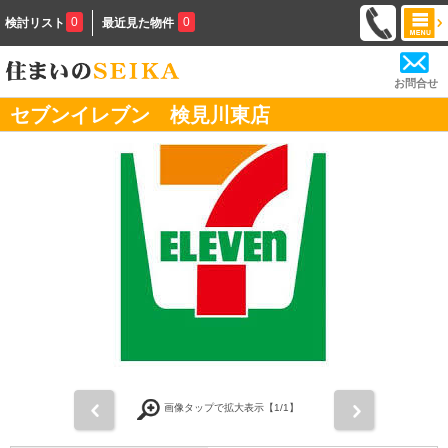
0
0
検討リスト
最近見た物件
お問合せ
セブンイレブン 検見川東店
前
次
画像タップで拡大表示【
1
/1】