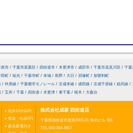
市原市
/
千葉市若葉区
/
四街道市
/
木更津市
/
成田市
/
千葉市花見川区
/
千葉
誉田町
/
祐光
/
千葉寺町
/
本城
/
島野
/
大日
/
貝塚町
/
加曽利町
線
/
外房線
/
千葉都市モノレール
/
京成本線
/
成田線
/
京成千原線
/
総武線
/
我
/
五井
/
千葉
/
四街道
/
木更津
/
東千葉
/
桜木
/
大森台
株式会社成家 四街道店
徒歩10分以内
敷金・礼金0円
千葉県四街道市鹿渡2003-21 和光ビル 301
家具家電付き
TEL:043-304-3567