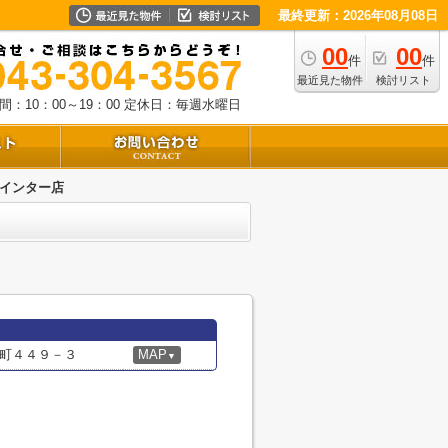
最終更新：2026年08月08日
00
00
件
件
最近見た物件
検討リスト
：10：00～19：00
定休日：毎週水曜日
インター店
町４４９－３
MAP
▼